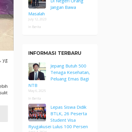
Di Negeri Orang
Jangan Bawa
Masalah
July 12, 2023
In Berita
INFORMASI TERBARU
, yg
Jepang Butuh 500
Tenaga Kesehatan,
Peluang Emas Bagi
NTB
ebih
May 6, 2025
ulit
In Berita
Lepas Siswa Didik
BTLK, 26 Peserta
Student Visa
Ryugakusei Lulus 100 Persen
April 4, 2024