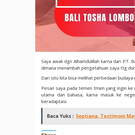
Ardian:
Saya awali dgn Alhamdulillah karna dari PT.
Testimoni
dimana menambah pengetahuan saya ttg dunia l
Magang
Dari situ kita bisa melihat perbedaan budaya
Jepang
Pesan saya pada temen tmen yang ingin ke ne
utama dan bahasa, karna masuk ke neger
beradaptasi.
Baca Yuks :
Septiana, Testimoni M