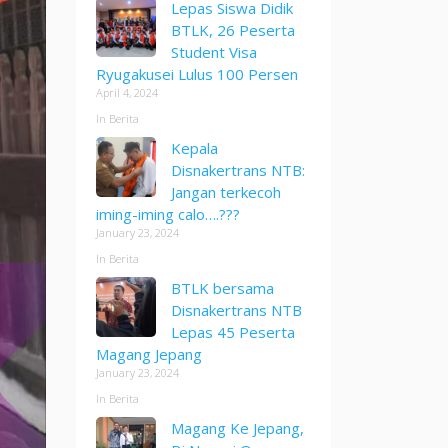
Lepas Siswa Didik
BTLK, 26 Peserta
Student Visa
Ryugakusei Lulus 100 Persen
April 4, 2024
In Berita
Kepala
Disnakertrans NTB:
Jangan terkecoh
iming-iming calo….???
January 23, 2024
In Berita
BTLK bersama
Disnakertrans NTB
Lepas 45 Peserta
Magang Jepang
January 23, 2024
In Berita
Magang Ke Jepang,