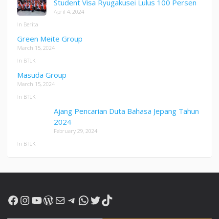
Student Visa Ryugakusei Lulus 100 Persen
April 4, 2024
In Berita
Green Meite Group
March 15, 2024
In BTLK
Masuda Group
March 15, 2024
In BTLK
Ajang Pencarian Duta Bahasa Jepang Tahun
2024
February 29, 2024
In BTLK
Facebook
Instagram
YouTube
WordPress
Mail
Telegram
WhatsApp
Twitter
TikTok