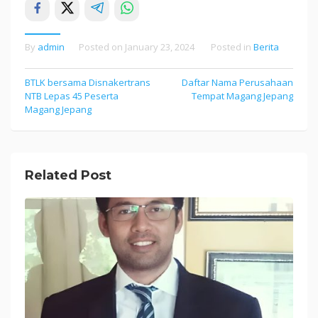
By
admin
Posted on
January 23, 2024
Posted in
Berita
Post
BTLK bersama Disnakertrans
Daftar Nama Perusahaan
NTB Lepas 45 Peserta
Tempat Magang Jepang
navigation
Magang Jepang
Related Post