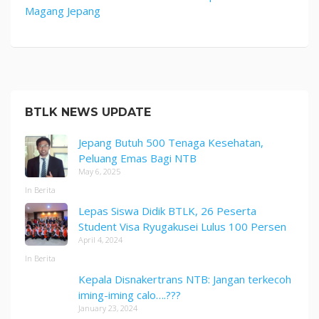
Magang Jepang
BTLK NEWS UPDATE
Jepang Butuh 500 Tenaga Kesehatan,
Peluang Emas Bagi NTB
May 6, 2025
In Berita
Lepas Siswa Didik BTLK, 26 Peserta
Student Visa Ryugakusei Lulus 100 Persen
April 4, 2024
In Berita
Kepala Disnakertrans NTB: Jangan terkecoh
iming-iming calo….???
January 23, 2024