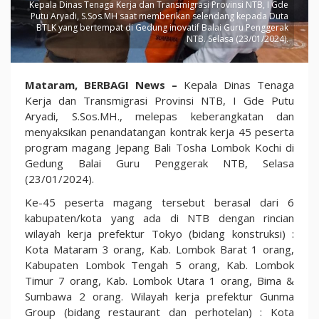
Kepala Dinas Tenaga Kerja dan Transmigrasi Provinsi NTB, I Gde
Putu Aryadi, S.Sos.MH saat memberikan selendang kepada Duta
BTLK yang bertempat di Gedung inovatif Balai Guru Penggerak
NTB. Selasa (23/01/2024).
Kepala
Mataram, BERBAGI News –
Kepala Dinas Tenaga
Disnakertrans
Kerja dan Transmigrasi Provinsi NTB, I Gde Putu
NTB:
Aryadi, S.Sos.MH., melepas keberangkatan dan
Jangan
menyaksikan penandatangan kontrak kerja 45 peserta
terkecoh
program magang Jepang Bali Tosha Lombok Kochi di
iming-
Gedung Balai Guru Penggerak NTB, Selasa
iming
(23/01/2024).
calo….???
Ke-45 peserta magang tersebut berasal dari 6
kabupaten/kota yang ada di NTB dengan rincian
wilayah kerja prefektur Tokyo (bidang konstruksi) :
Kota Mataram 3 orang, Kab. Lombok Barat 1 orang,
Kabupaten Lombok Tengah 5 orang, Kab. Lombok
Timur 7 orang, Kab. Lombok Utara 1 orang, Bima &
Sumbawa 2 orang. Wilayah kerja prefektur Gunma
Group (bidang restaurant dan perhotelan) : Kota