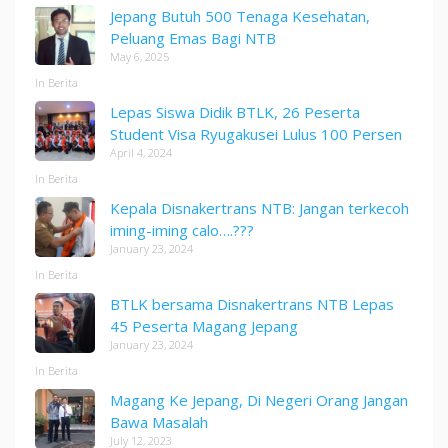
Jepang Butuh 500 Tenaga Kesehatan,
Peluang Emas Bagi NTB
May 6, 2025
In Berita
Lepas Siswa Didik BTLK, 26 Peserta
Student Visa Ryugakusei Lulus 100 Persen
April 4, 2024
In Berita
Kepala Disnakertrans NTB: Jangan terkecoh
iming-iming calo….???
January 23, 2024
In Berita
BTLK bersama Disnakertrans NTB Lepas
45 Peserta Magang Jepang
January 23, 2024
In Berita
Magang Ke Jepang, Di Negeri Orang Jangan
Bawa Masalah
July 12, 2023