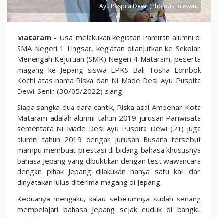
Ayu Puspita Dewi. (Photo/istimewa).
Bangga,
Mataram
– Usai melakukan kegiatan Pamitan alumni di
2
SMA Negeri 1 Lingsar, kegiatan dilanjutkan ke Sekolah
Dara
Menengah Kejuruan (SMK) Negeri 4 Mataram, peserta
Alumni
magang ke Jepang siswa LPKS Bali Tosha Lombok
SMKN
Kochi atas nama Riska dan Ni Made Desi Ayu Puspita
4
Dewi. Senin (30/05/2022) siang.
Mataram
Siapa sangka dua dara cantik, Riska asal Ampenan Kota
Terbang
Mataram adalah alumni tahun 2019 jurusan Pariwisata
ke
sementara Ni Made Desi Ayu Puspita Dewi (21) juga
Jepang
alumni tahun 2019 dengan jurusan Busana tersebut
mampu membuat prestasi di bidang bahasa khususnya
bahasa Jepang yang dibuktikan dengan test wawancara
dengan pihak Jepang dilakukan hanya satu kali dan
dinyatakan lulus diterima magang di Jepang.
Keduanya mengaku, kalau sebelumnya sudah senang
mempelajari bahasa Jepang sejak duduk di bangku