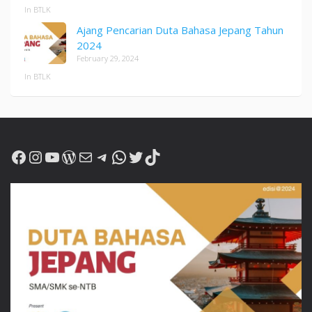
In BTLK
Ajang Pencarian Duta Bahasa Jepang Tahun
2024
February 29, 2024
In BTLK
Facebook
Instagram
YouTube
WordPress
Mail
Telegram
WhatsApp
Twitter
TikTok