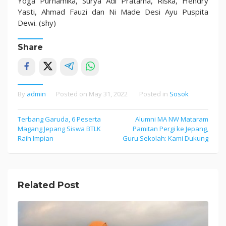
Yoga Purnamika, Surya Adi Pratama, Riska, Hendry
Yasti, Ahmad Fauzi dan Ni Made Desi Ayu Puspita
Dewi. (shy)
Share
By
admin
Posted on
May 31, 2022
Posted in
Sosok
Post
Terbang Garuda, 6 Peserta
Alumni MA NW Mataram
Magang Jepang Siswa BTLK
Pamitan Pergi ke Jepang,
navigation
Raih Impian
Guru Sekolah: Kami Dukung
Related Post