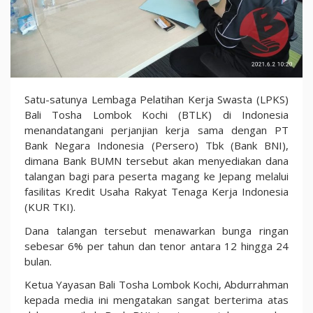
Sediakan
Satu-satunya Lembaga Pelatihan Kerja Swasta (LPKS)
KUR
Bali Tosha Lombok Kochi (BTLK) di Indonesia
TKI,
menandatangani perjanjian kerja sama dengan PT
Bank
Bank Negara Indonesia (Persero) Tbk (Bank BNI),
BNI
dimana Bank BUMN tersebut akan menyediakan dana
Pusat
talangan bagi para peserta magang ke Jepang melalui
Kerjasama
fasilitas Kredit Usaha Rakyat Tenaga Kerja Indonesia
Dana
(KUR TKI).
Talangan
Dana talangan tersebut menawarkan bunga ringan
untuk
sebesar 6% per tahun dan tenor antara 12 hingga 24
LPK
bulan.
Asal
Lombok
Ketua Yayasan Bali Tosha Lombok Kochi, Abdurrahman
kepada media ini mengatakan sangat berterima atas