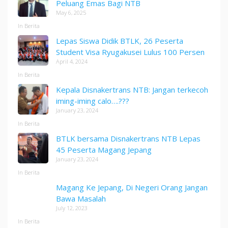
Peluang Emas Bagi NTB
May 6, 2025
In Berita
Lepas Siswa Didik BTLK, 26 Peserta
Student Visa Ryugakusei Lulus 100 Persen
April 4, 2024
In Berita
Kepala Disnakertrans NTB: Jangan terkecoh
iming-iming calo….???
January 23, 2024
In Berita
BTLK bersama Disnakertrans NTB Lepas
45 Peserta Magang Jepang
January 23, 2024
In Berita
Magang Ke Jepang, Di Negeri Orang Jangan
Bawa Masalah
July 12, 2023
In Berita