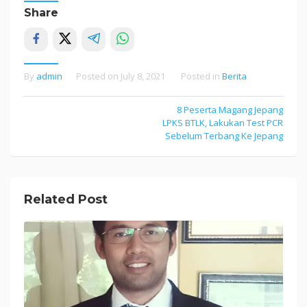
Share
By
admin
Posted on
July 8, 2021
Posted in
Berita
Post
8 Peserta Magang Jepang
LPKS BTLK, Lakukan Test PCR
navigation
Sebelum Terbang Ke Jepang
Related Post