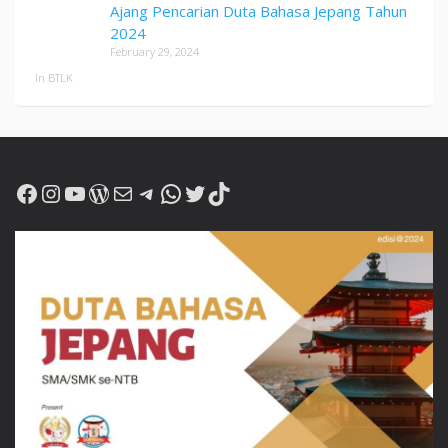
Ajang Pencarian Duta Bahasa Jepang Tahun
2024
February 29, 2024
In BTLK
Facebook
Instagram
YouTube
WordPress
Mail
Telegram
WhatsApp
Twitter
TikTok