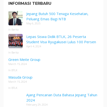
INFORMASI TERBARU
Jepang Butuh 500 Tenaga Kesehatan,
Peluang Emas Bagi NTB
May 6, 2025
In Berita
Lepas Siswa Didik BTLK, 26 Peserta
Student Visa Ryugakusei Lulus 100 Persen
April 4, 2024
In Berita
Green Meite Group
March 15, 2024
In BTLK
Masuda Group
March 15, 2024
In BTLK
Ajang Pencarian Duta Bahasa Jepang Tahun
2024
February 29, 2024