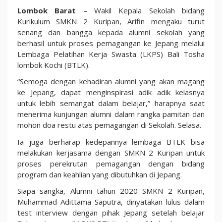
Senang
Lombok Barat
– Wakil Kepala Sekolah bidang
dan
Kurikulum SMKN 2 Kuripan, Arifin mengaku turut
Bangga,
senang dan bangga kepada alumni sekolah yang
WAKA
berhasil untuk proses pemagangan ke Jepang melalui
Kurikulum:
Lembaga Pelatihan Kerja Swasta (LKPS) Bali Tosha
Alumni
lombok Kochi (BTLK).
SMKN
“Semoga dengan kehadiran alumni yang akan magang
2
ke Jepang, dapat menginspirasi adik adik kelasnya
Kuripan
untuk lebih semangat dalam belajar,” harapnya saat
bisa
menerima kunjungan alumni dalam rangka pamitan dan
Magang
mohon doa restu atas pemagangan di Sekolah. Selasa.
Ke
Jepang
Ia juga berharap kedepannya lembaga BTLK bisa
melakukan kerjasama dengan SMKN 2 Kuripan untuk
proses perekrutan pemagangan dengan bidang
program dan keahlian yang dibutuhkan di Jepang.
Siapa sangka, Alumni tahun 2020 SMKN 2 Kuripan,
Muhammad Adittama Saputra, dinyatakan lulus dalam
test interview dengan pihak Jepang setelah belajar