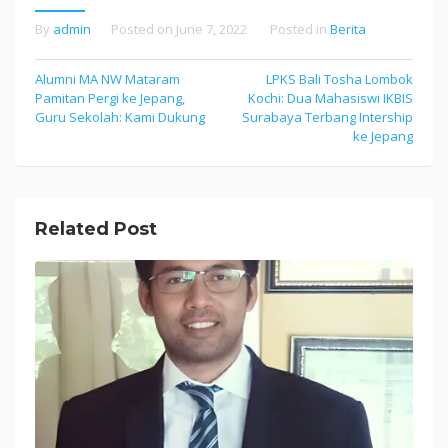
By
admin
Posted on
June 7, 2022
Posted in
Berita
Post
Alumni MA NW Mataram
LPKS Bali Tosha Lombok
Pamitan Pergi ke Jepang,
Kochi: Dua Mahasiswi IKBIS
navigation
Guru Sekolah: Kami Dukung
Surabaya Terbang Intership
ke Jepang
Related Post