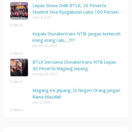
Lepas Siswa Didik BTLK, 26 Peserta
Student Visa Ryugakusei Lulus 100 Persen
April 4, 2024
In Berita
Kepala Disnakertrans NTB: Jangan terkecoh
iming-iming calo….???
January 23, 2024
In Berita
BTLK bersama Disnakertrans NTB Lepas
45 Peserta Magang Jepang
January 23, 2024
In Berita
Magang Ke Jepang, Di Negeri Orang Jangan
Bawa Masalah
July 12, 2023
In Berita