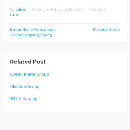
By
admin
Posted on
February 29, 2024
Posted in
BTLK
Post
Daftar Nama Perusahaan
Masuda Group
Tempat Magang Jepang
navigation
Related Post
Green Meite Group
Masuda Group
BTLK Kupang