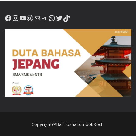
Facebook
Instagram
YouTube
WordPress
Mail
Telegram
WhatsApp
Twitter
TikTok
Copyright@BaliToshaLombokKochi